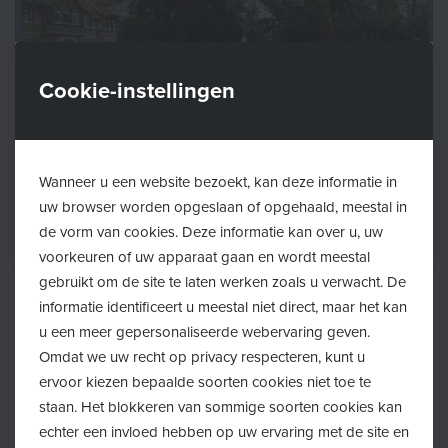
Cookie-instellingen
Wanneer u een website bezoekt, kan deze informatie in
uw browser worden opgeslaan of opgehaald, meestal in
de vorm van cookies. Deze informatie kan over u, uw
voorkeuren of uw apparaat gaan en wordt meestal
gebruikt om de site te laten werken zoals u verwacht. De
Terug
informatie identificeert u meestal niet direct, maar het kan
u een meer gepersonaliseerde webervaring geven.
Omdat we uw recht op privacy respecteren, kunt u
Vanaf vrijdag 18 juli verhuist het Lokaal Loket
ervoor kiezen bepaalde soorten cookies niet toe te
Kinderopvang zijn wekelijkse zitdag op vrijdag van het
staan. Het blokkeren van sommige soorten cookies kan
Huis van het Kind naar het OCMW van Kalmthout!
echter een invloed hebben op uw ervaring met de site en