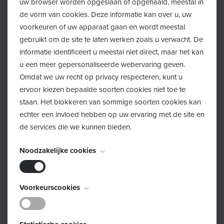
uw browser worden opgeslaan of opgehaald, meestal in
de vorm van cookies. Deze informatie kan over u, uw
In de keuken
voorkeuren of uw apparaat gaan en wordt meestal
gebruikt om de site te laten werken zoals u verwacht. De
Warm eten liever op in glas of porselein, niet in
informatie identificeert u meestal niet direct, maar het kan
plastic.
u een meer gepersonaliseerde webervaring geven.
Omdat we uw recht op privacy respecteren, kunt u
Kies voor potjes en flessen van glas of inox.
ervoor kiezen bepaalde soorten cookies niet toe te
staan. Het blokkeren van sommige soorten cookies kan
Voor je kleintje
echter een invloed hebben op uw ervaring met de site en
de services die we kunnen bieden.
Laat nieuw speelgoed even “uitwaaien” en maak
Noodzakelijke cookies
het schoon voor gebruik.
Kies vaker voor natuurlijke materialen zoals hout of
Deze cookies zijn noodzakelijk voor het functioneren van
Voorkeurscookies
katoen.
de website en kunnen niet worden uitgeschakeld. Ze
worden meestal alleen ingesteld als reactie op acties die
Ga bij babyverzorging voor simpel: water, een
Deze cookies, ook bekend als "functionaliteitscookies",