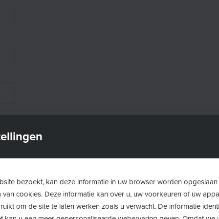
ellingen
site bezoekt, kan deze informatie in uw browser worden opgeslaan
m van cookies. Deze informatie kan over u, uw voorkeuren of uw app
uikt om de site te laten werken zoals u verwacht. De informatie identi
 het kan u een meer gepersonaliseerde webervaring geven. Omdat we 