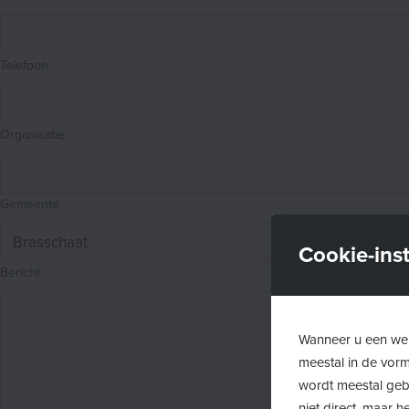
Telefoon
Organisatie
Gemeente
Cookie-inst
Bericht
Wanneer u een web
meestal in de vor
wordt meestal gebr
niet direct, maar