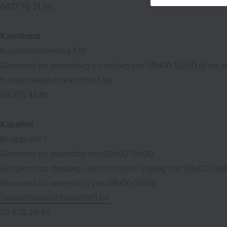
0477 76 21 99
Kalmthout
Kapellensteenweg 170
Geopend op woensdag en vrijdag van 09u00-12u00 of op a
huisvanhetkind@kalmthout.be
03 376 44 81
Kapellen
Bruggeske 1
Geopend op maandag van 09u00-19u00
Geopend op dinsdag, donderdag en vrijdag van 09u00-13u
Geopend op woensdag van 09u00-17u00
huisvanhetkind@kapellen.be
03 670 29 50