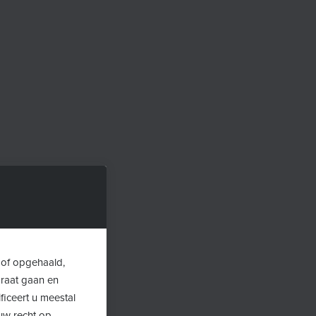
 of opgehaald,
araat gaan en
ficeert u meestal
uw recht op