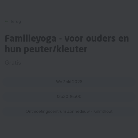
Terug
Familieyoga - voor ouders en
hun peuter/kleuter
Gratis
Wo
7
okt
2026
13u30-16u00
Ontmoetingscentrum Zonnedauw - Kalmthout