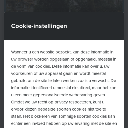
Cookie-instellingen
Wanneer u een website bezoekt, kan deze informatie in
uw browser worden opgeslaan of opgehaald, meestal in
de vorm van cookies. Deze informatie kan over u, uw
voorkeuren of uw apparaat gaan en wordt meestal
gebruikt om de site te laten werken zoals u verwacht. De
Terug
informatie identificeert u meestal niet direct, maar het kan
u een meer gepersonaliseerde webervaring geven.
Omdat we uw recht op privacy respecteren, kunt u
Vanaf vrijdag 18 juli verhuist het Lokaal Loket
ervoor kiezen bepaalde soorten cookies niet toe te
Kinderopvang zijn wekelijkse zitdag op vrijdag van het
staan. Het blokkeren van sommige soorten cookies kan
Huis van het Kind naar het OCMW van Kalmthout!
echter een invloed hebben op uw ervaring met de site en