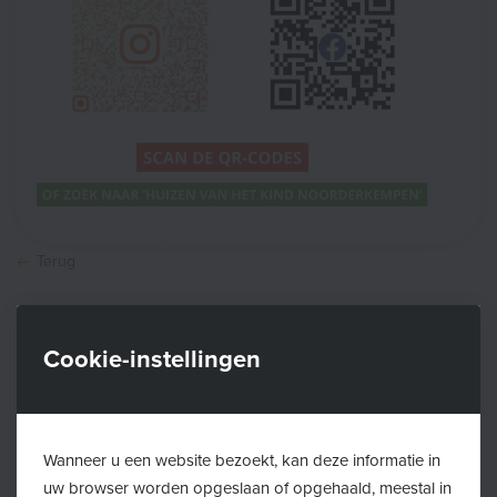
Terug
De Huizen van het Kind in regio Noorderkempen
Cookie-instellingen
bundelen de krachten en lanceren een gezamenlijke
Instagram en Facebookpagina.
Blijf via deze pagina's op de hoogte van alle activiteiten
van de Huizen van het Kind in Brasschaat, Essen,
Wanneer u een website bezoekt, kan deze informatie in
uw browser worden opgeslaan of opgehaald, meestal in
Kalmthout, Kapellen, Stabroek en Wuustwezel!