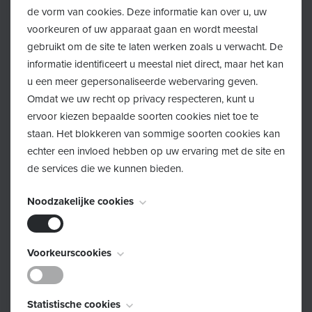
de vorm van cookies. Deze informatie kan over u, uw
voorkeuren of uw apparaat gaan en wordt meestal
gebruikt om de site te laten werken zoals u verwacht. De
informatie identificeert u meestal niet direct, maar het kan
Volg ons op Facebook
u een meer gepersonaliseerde webervaring geven.
Omdat we uw recht op privacy respecteren, kunt u
ervoor kiezen bepaalde soorten cookies niet toe te
Klik hier!
staan. Het blokkeren van sommige soorten cookies kan
echter een invloed hebben op uw ervaring met de site en
de services die we kunnen bieden.
Noodzakelijke cookies
Volg ons op Instagram
Deze cookies zijn noodzakelijk voor het functioneren van
Voorkeurscookies
de website en kunnen niet worden uitgeschakeld. Ze
Klik hier!
worden meestal alleen ingesteld als reactie op acties die
Deze cookies, ook bekend als "functionaliteitscookies",
door u worden uitgevoerd en die neerkomen op een
Statistische cookies