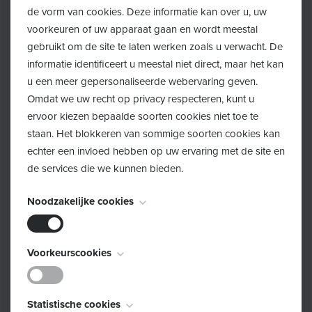
de vorm van cookies. Deze informatie kan over u, uw
voorkeuren of uw apparaat gaan en wordt meestal
gebruikt om de site te laten werken zoals u verwacht. De
informatie identificeert u meestal niet direct, maar het kan
Volg ons op Facebook
u een meer gepersonaliseerde webervaring geven.
Omdat we uw recht op privacy respecteren, kunt u
ervoor kiezen bepaalde soorten cookies niet toe te
Klik hier!
staan. Het blokkeren van sommige soorten cookies kan
echter een invloed hebben op uw ervaring met de site en
de services die we kunnen bieden.
Noodzakelijke cookies
Volg ons op Instagram
Deze cookies zijn noodzakelijk voor het functioneren van
Voorkeurscookies
de website en kunnen niet worden uitgeschakeld. Ze
Klik hier!
worden meestal alleen ingesteld als reactie op acties die
Deze cookies, ook bekend als "functionaliteitscookies",
door u worden uitgevoerd en die neerkomen op een
Statistische cookies