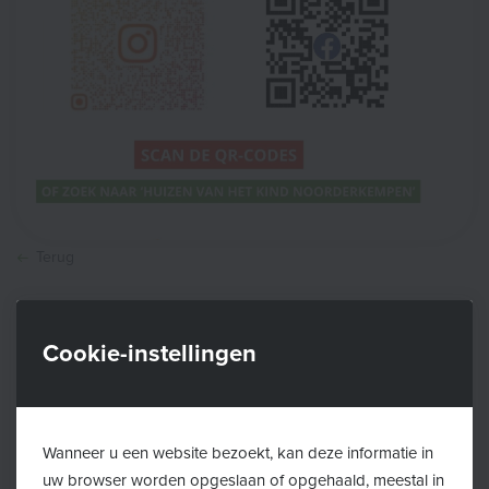
Terug
De Huizen van het Kind in regio Noorderkempen
Cookie-instellingen
bundelen de krachten en lanceren een gezamenlijke
Instagram en Facebookpagina.
Blijf via deze pagina's op de hoogte van alle activiteiten
van de Huizen van het Kind in Brasschaat, Essen,
Wanneer u een website bezoekt, kan deze informatie in
uw browser worden opgeslaan of opgehaald, meestal in
Kalmthout, Kapellen, Stabroek en Wuustwezel!