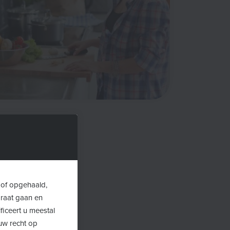
timuleert om
 of opgehaald,
araat gaan en
ficeert u meestal
uw recht op