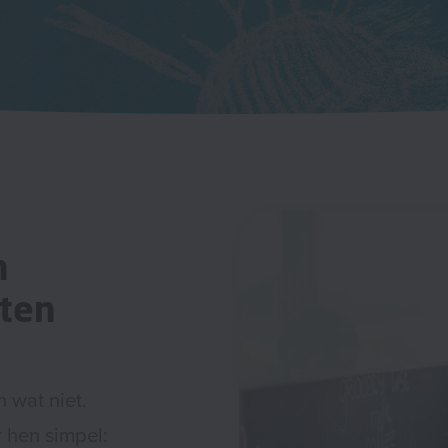
n
eten
 wat niet.
r hen simpel: