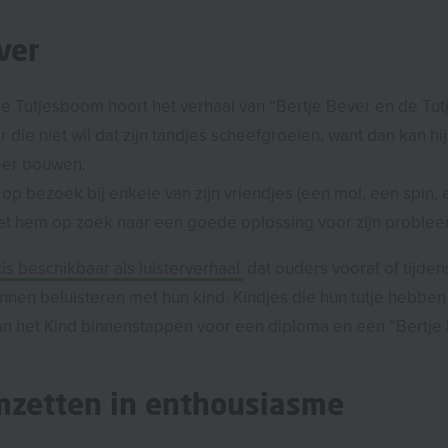
ver
se Tutjesboom hoort het verhaal van “Bertje Bever en de Tu
r die niet wil dat zijn tandjes scheefgroeien, want dan kan hi
er bouwen.
s op bezoek bij enkele van zijn vriendjes (een mol, een spin,
met hem op zoek naar een goede oplossing voor zijn problee
tis beschikbaar als luisterverhaal
dat ouders vooraf of tijde
nen beluisteren met hun kind. Kindjes die hun tutje hebbe
n het Kind binnenstappen voor een diploma en een “Bertje B
mzetten in enthousiasme