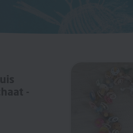
uis
haat -