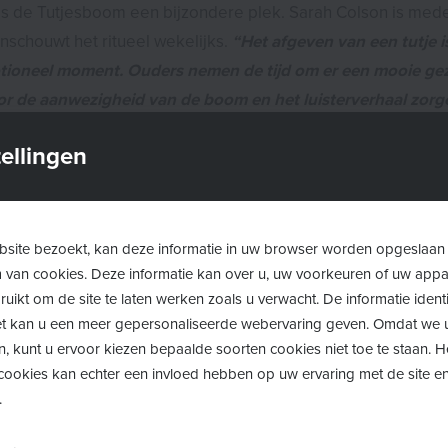
is de Tutjesboom een bijzondere plek. Sarah Colson is mede
nschouwt het ritueel wekelijks.
“Het afgeven van een tutje i
ioneel moment. Ouders nemen de tijd om er een mooie ge
r de aanwezigheid van de boom en het luisterverhaal zorg
steund voelen met als resultaat dat het afgeven van het tut
ellingen
 operationeel verantwoordelijke van Huis van het Kind Bra
site bezoekt, kan deze informatie in uw browser worden opgeslaan
m van cookies. Deze informatie kan over u, uw voorkeuren of uw app
uikt om de site te laten werken zoals u verwacht. De informatie identi
 het kan u een meer gepersonaliseerde webervaring geven. Omdat we 
n van een tutje is vaak een emotioneel moment. D
n, kunt u ervoor kiezen bepaalde soorten cookies niet toe te staan. 
d voelen kindjes zich gesteund met als resultaat d
ookies kan echter een invloed hebben op uw ervaring met de site en
 het tutje minder moeilijk wordt.” - Sarah Colson
.
t Kind Brasschaat