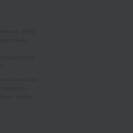
tjesboom”. Bertje
j geen sterke
 een rups en een
m.
ns het bezoek aan
n afgegeven,
ever” knuffel.